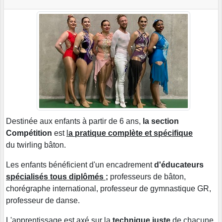
Destinée aux enfants à partir de 6 ans,
la section
Compétition
est
l
a pratique complète et spécifique
du twirling bâton.
Les enfants bénéficient d'un encadrement
d'éducateurs
spécialisés tous diplômés ;
professeurs de bâton,
chorégraphe international, professeur de gymnastique GR,
professeur de danse.
L'apprentissage est axé sur la
technique juste
de chacune