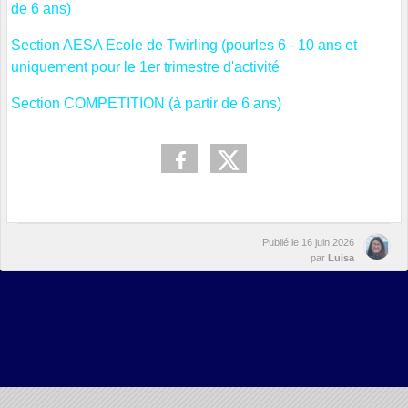
de 6 ans)
Section AESA Ecole de Twirling (pourles 6 - 10 ans et
uniquement pour le 1er trimestre d'activité
Section COMPETITION (à partir de 6 ans)
Publié le
16 juin 2026
par
Luisa