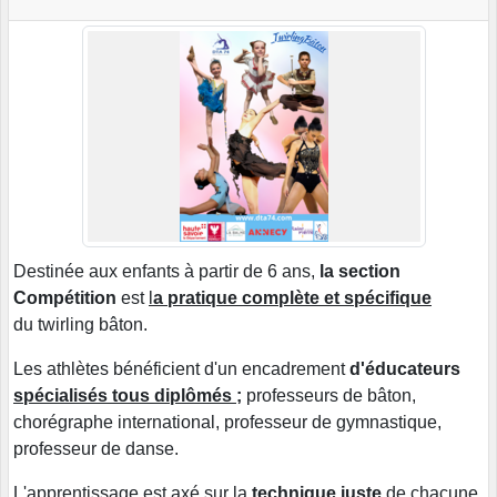
Destinée aux enfants à partir de 6 ans,
la section
Compétition
est
l
a pratique complète et spécifique
du twirling bâton.
Les athlètes bénéficient d'un encadrement
d'éducateurs
spécialisés tous diplômés ;
professeurs de bâton,
chorégraphe international, professeur de gymnastique,
professeur de danse.
L'apprentissage est axé sur la
technique juste
de chacune