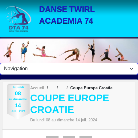
Panneau de gestion des cookies
DANSE TWIRL
ACADEMIA 74
Du
lundi
Accueil
Coupe Europe Croatie
08
COUPE EUROPE
au
dimanche
14
CROATIE
JUIL.
2024
Du
lundi
08
au
dimanche
14
juil.
2024