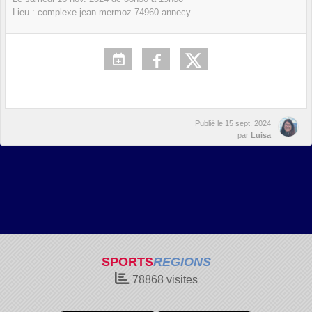
Lieu :
complexe jean mermoz
74960
annecy
Publié le
15 sept. 2024
par
Luisa
SPORTS
REGIONS
78868
visites