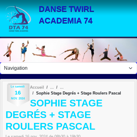
Panneau de gestion des cookies
DANSE TWIRL
ACADEMIA 74
Le
samedi
Accueil
16
Sophie Stage Degrés + Stage Roulers Pascal
NOV.
2024
SOPHIE STAGE
DEGRÉS + STAGE
ROULERS PASCAL
Le
samedi
16
nov.
2024
de 08h30 à 19h30