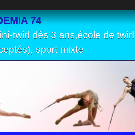
EMIA 74
ni-twirl dès 3 ans,école de twir
eptés), sport mixte