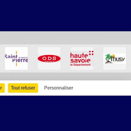
r
Tout refuser
Personnaliser
arte cookies
Gestion des cookies
s légales
Signaler un contenu inapproprié