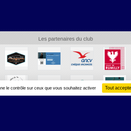
Les partenaires du club
nne le contrôle sur ceux que vous souhaitez activer
Tout accepte
Ch
Information