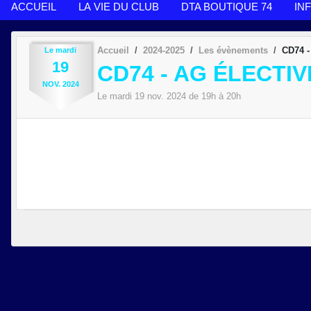
ACCUEIL
LA VIE DU CLUB
DTA BOUTIQUE 74
IN
Accueil
2024-2025
Les évènements
CD74 -
Le
mardi
19
CD74 - AG ÉLECTIV
NOV.
2024
Le
mardi
19
nov.
2024
de 19h à 20h