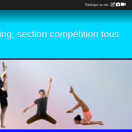
Participer au site :
ling, section compétition tous