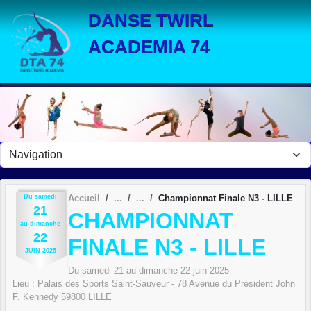
Panneau de gestion des cookies
DANSE TWIRL
ACADEMIA 74
Du
samedi
Accueil
Championnat Finale N3 - LILLE
21
CHAMPIONNAT
au
dimanche
22
FINALE N3 - LILLE
JUIN
2025
Du
samedi
21
au
dimanche
22
juin
2025
Lieu :
Palais des Sports Saint-Sauveur - 78 Avenue du Président John
F. Kennedy
59800
LILLE