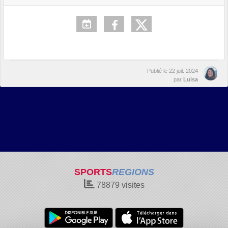
Publié le
22 juil. 2024
par
Luisa
SPORTS
REGIONS
78879
visites