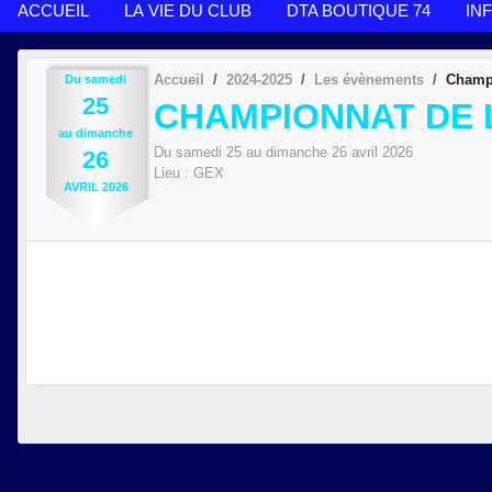
ACCUEIL
LA VIE DU CLUB
DTA BOUTIQUE 74
IN
Accueil
2024-2025
Les évènements
Champi
Du
samedi
25
CHAMPIONNAT DE 
au
dimanche
Du
samedi
25
au
dimanche
26
avril
2026
26
Lieu :
GEX
AVRIL
2026