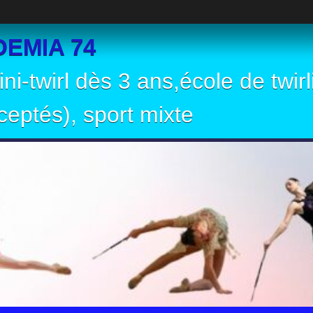
EMIA 74
ni-twirl dès 3 ans,école de twir
eptés), sport mixte