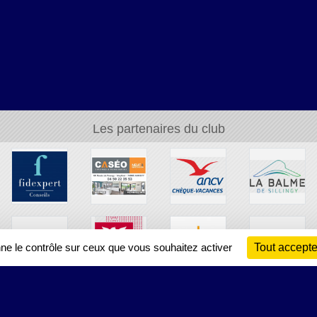
Les partenaires du club
nne le contrôle sur ceux que vous souhaitez activer
Tout accepte
Ch