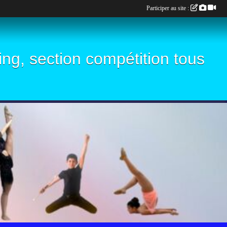
Participer au site :
ling, section compétition tous