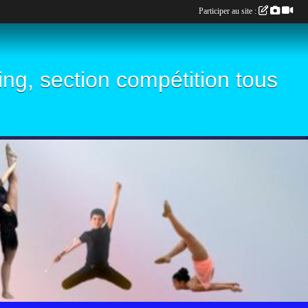
Participer au site :
ling, section compétition tous