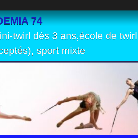
EMIA 74
ni-twirl dès 3 ans,école de twir
eptés), sport mixte