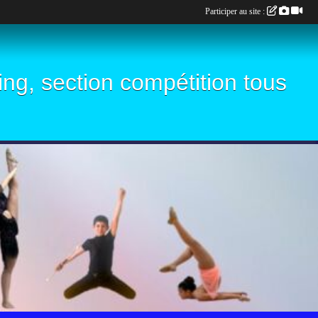
Participer au site :
ling, section compétition tous