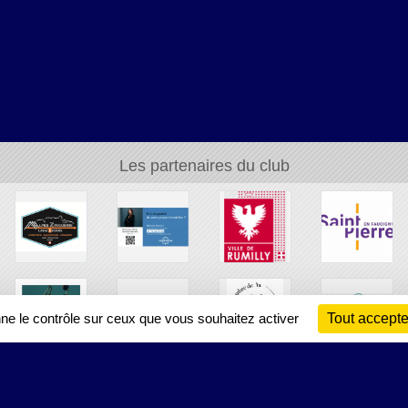
Les partenaires du club
nne le contrôle sur ceux que vous souhaitez activer
Tout accepte
Ch