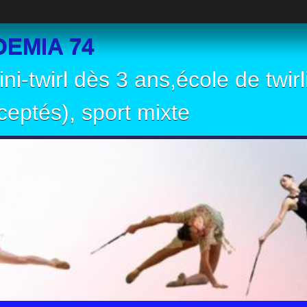
EMIA 74
ni-twirl dès 3 ans,école de twir
eptés), sport mixte