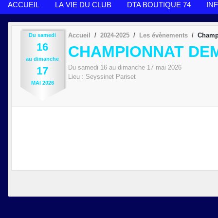
ACCUEIL
LA VIE DU CLUB
DTA BOUTIQUE 74
IN
Accueil
2024-2025
Les évènements
Champi
Du
samedi
16
CHAMPIONNAT DEM
au
dimanche
Du
samedi
16
au
dimanche
17
mai
2026
17
Lieu :
Seyssinet Pariset
MAI
2026