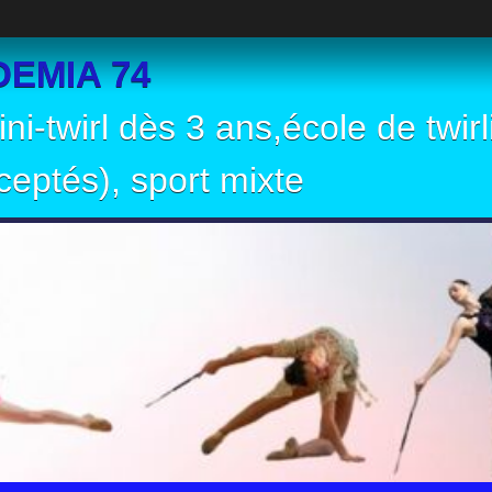
EMIA 74
ni-twirl dès 3 ans,école de twir
eptés), sport mixte