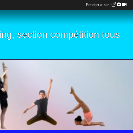
Participer au site :
ling, section compétition tous