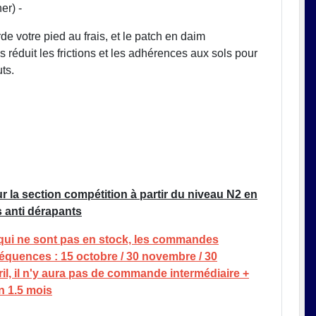
her) -
de votre pied au frais, et le patch en daim
s réduit les frictions et les adhérences aux sols pour
uts.
la section compétition à partir du niveau N2 en
anti dérapants
 qui ne sont pas en stock, les commandes
séquences : 15 octobre / 30 novembre / 30
vril, il n'y aura pas de commande intermédiaire +
n 1.5 mois