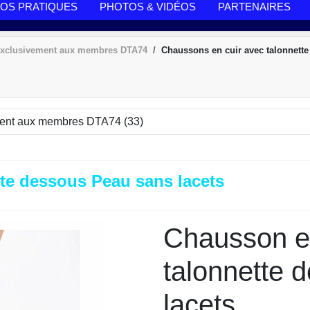
FOS PRATIQUES
PHOTOS & VIDÉOS
PARTENAIRES
 exclusivement aux membres DTA74
Chaussons en cuir avec talonnette
te dessous Peau sans lacets
Chausson en
talonnette 
lacets