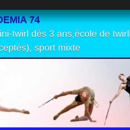
EMIA 74
ni-twirl dès 3 ans,école de twir
eptés), sport mixte