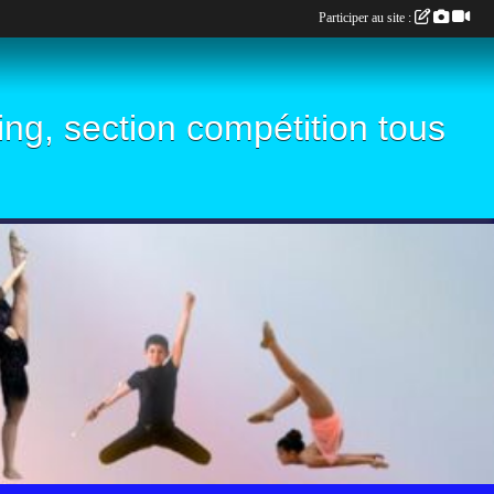
Participer au site :
ling, section compétition tous