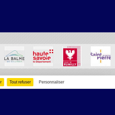
r
Tout refuser
Personnaliser
arte cookies
Gestion des cookies
s légales
Signaler un contenu inapproprié