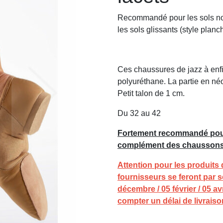
Recommandé pour les sols non
les sols glissants (style planc
Ces chaussures de jazz à enfi
polyuréthane. La partie en néo
Petit talon de 1 cm.
Du 32 au 42
Fortement recommandé pour 
complément des chaussons 
Attention pour les produits
fournisseurs se feront par 
décembre / 05 février / 05 a
compter un délai de livrais