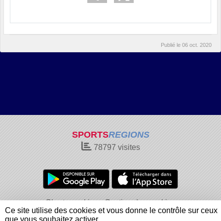
Publié le
06 oct. 2020
SPORTS
REGIONS
78797
visites
Charte cookies
Gestion des cookies
Ce site utilise des cookies et vous donne le contrôle sur ceux
Informations légales
Signaler un contenu inapproprié
que vous souhaitez activer