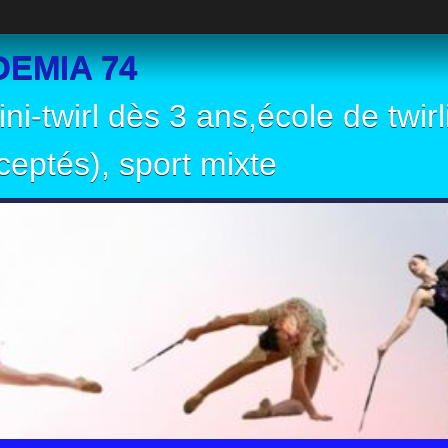
EMIA 74
ni-twirl dès 3 ans,école de twir
eptés), sport mixte