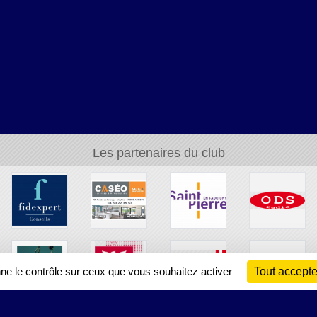
Les partenaires du club
nne le contrôle sur ceux que vous souhaitez activer
Tout accepte