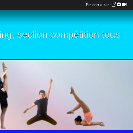
Participer au site :
ling, section compétition tous