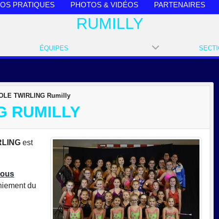
FOS PRATIQUES
PHOTOS & VIDÉOS
PARTENAIRES
RUMILLY
ÉQUIPES
OLE TWIRLING Rumilly
G RUMILLY
RLING
est
tous
aniement du