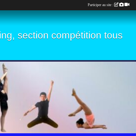
Participer au site :
ling, section compétition tous