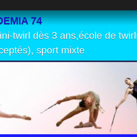
EMIA 74
ni-twirl dès 3 ans,école de twir
eptés), sport mixte