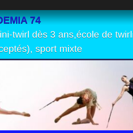
EMIA 74
ni-twirl dès 3 ans,école de twir
eptés), sport mixte