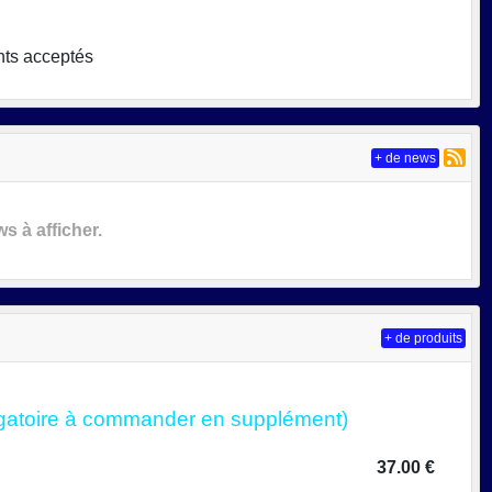
nts acceptés
+ de news
 à afficher.
+ de produits
ligatoire à commander en supplément)
37.00 €