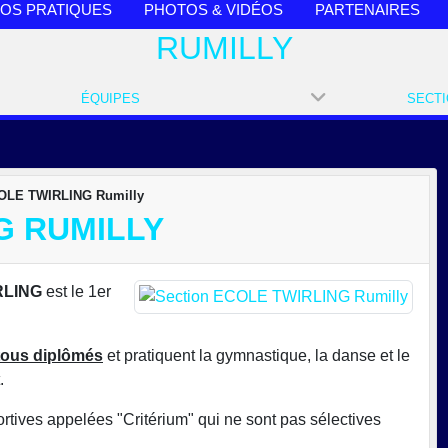
FOS PRATIQUES
PHOTOS & VIDÉOS
PARTENAIRES
RUMILLY
ÉQUIPES
OLE TWIRLING Rumilly
G RUMILLY
RLING
est le 1er
tous diplômés
et pratiquent la gymnastique, la danse et le
.
ortives appelées "Critérium" qui ne sont pas sélectives