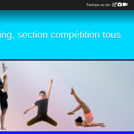
Participer au site :
ling, section compétition tous