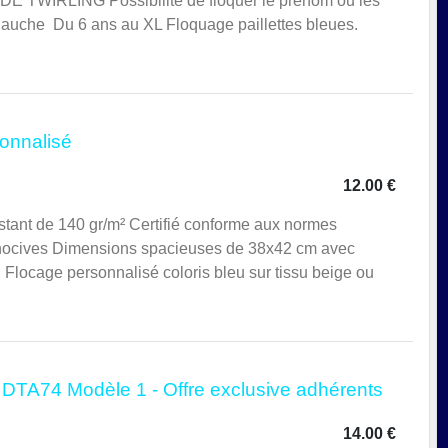
TWIRLING Possibilité de floquer le prénom ou les
é gauche Du 6 ans au XL Floquage paillettes bleues.
onnalisé
12.00 €
tant de 140 gr/m² Certifié conforme aux normes
nocives Dimensions spacieuses de 38x42 cm avec
Flocage personnalisé coloris bleu sur tissu beige ou
 DTA74 Modèle 1 - Offre exclusive adhérents
14.00 €