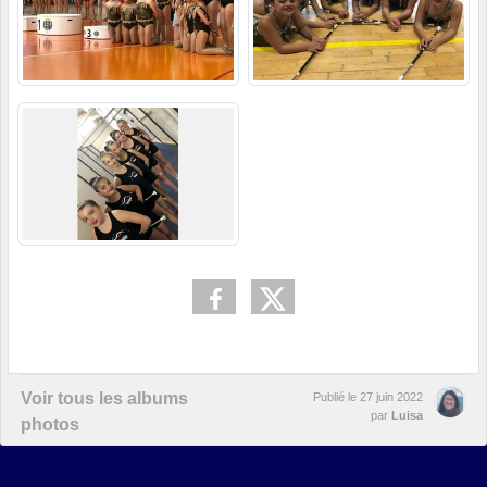
Voir tous les albums
Publié le
27 juin 2022
par
Luisa
photos