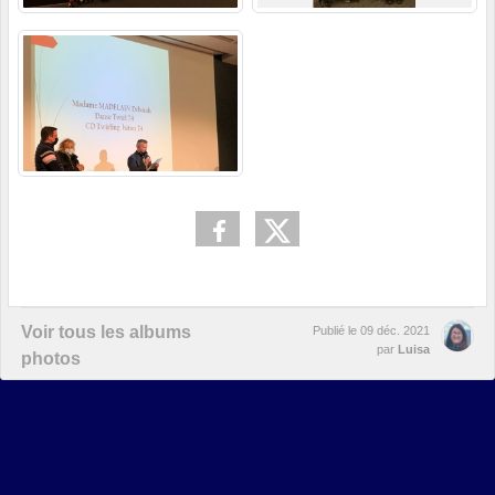
Voir tous les albums
Publié le
09 déc. 2021
par
Luisa
photos