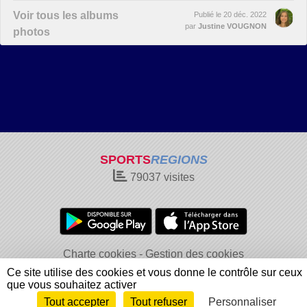
Voir tous les albums
Publié le
20 déc. 2022
par
Justine VOUGNON
photos
SPORTS
REGIONS
79037
visites
Charte cookies
Gestion des cookies
Informations légales
Signaler un contenu inapproprié
Ce site utilise des cookies et vous donne le contrôle sur ceux
que vous souhaitez activer
Tout accepter
Tout refuser
Personnaliser
Envie de participer ?
Connexion