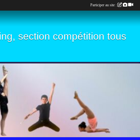
Participer au site :
ling, section compétition tous