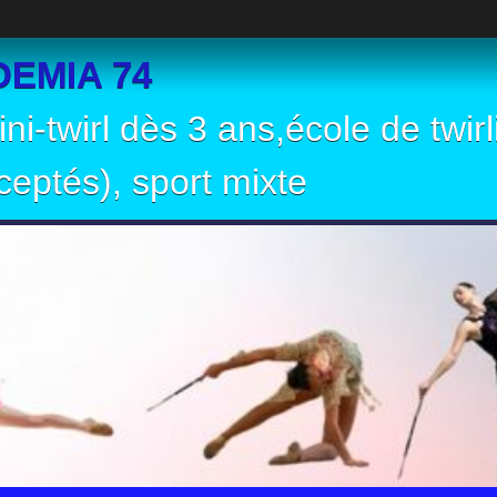
EMIA 74
ni-twirl dès 3 ans,école de twir
eptés), sport mixte